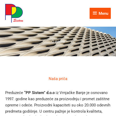
Menu
Menu
O nama
Naša priča
Preduzeće
“PP Sistem” d.o.o
iz Vrnjačke Banje je osnovano
1997. godine kao preduzeće za proizvodnju i promet zaštitne
opreme i odeće. Proizvodni kapaciteti su oko 20.000 odevnih
predmeta godišnje. U centru pažnje je kontrola kvaliteta,